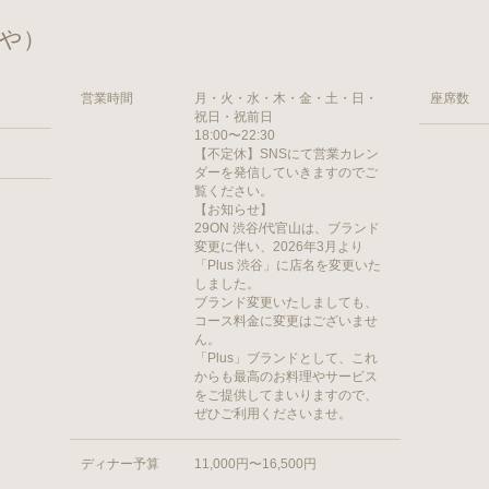
ぶや）
営業時間
月・火・水・木・金・土・日・
座席数
祝日・祝前日
18:00〜22:30
【不定休】SNSにて営業カレン
ダーを発信していきますのでご
覧ください。
【お知らせ】
29ON 渋谷/代官山は、ブランド
変更に伴い、2026年3月より
「Plus 渋谷」に店名を変更いた
しました。
ブランド変更いたしましても、
コース料金に変更はございませ
ん。
「Plus」ブランドとして、これ
からも最高のお料理やサービス
をご提供してまいりますので、
ぜひご利用くださいませ。
ディナー予算
11,000円〜16,500円