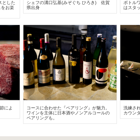
スとした
シェフの溝口弘基(みぞぐち ひろき) 佐賀
ボトル
スをお楽
県出身
はスタ
節によ
コースに合わせた『ペアリング』が魅力。
洗練さ
ワインを主体に日本酒やノンアルコールの
カウン
ペアリングも。